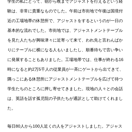
学生の私にとって、朝から晩までアジャストを行えるという経
験は、非常に貴重なものでした。午前は市街地で午後は国境付
近の工場地帯の休憩所で、アジャストをするというのが一日の
基本的な流れでした。市街地では、アジャストメントテーブル
を見た人たちが興味津々に近寄って来て、われ先と言わんばか
りにテーブルに横になる人もいましたし、順番待ちで言い争い
に発展することもありました。工場地帯では、仕事が終わる16
時になると約2万5千人の従業員が一斉にゲートから出てきて、
隅っこにある休憩所にアジャストメントテーブルを広げて待つ
学生たちのところに押し寄せてきました。現地の人々との会話
は、英語を話す孤児院の子供たちが通訳として助けてくれまし
た。
毎日80人から100人近くの人をアジャストしました。アジャス