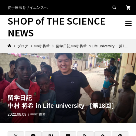

徒手療法をサイエンスへ
SHOP of THE SCIENCE

NEWS
ブログ
中村 将希
留学日記 中村 将希 in Life university ［第18回］
留学日記
中村 将希 in Life university ［第18回］
2022.08.09
中村 将希