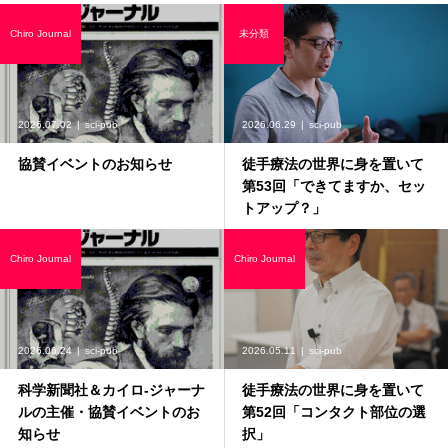
Chiro Journal
未分類
2026.07.02
sci-pub
2026.06.29
sci-pub
協賛イベントのお知らせ
徒手療法の世界に身を置いて
第53回「できてますか、セッ
トアップ？」
Chiro Journal
Chiro Journal
2026.06.24
sci-pub
2026.05.11
sci-pub
科学新聞社＆カイロ-ジャーナ
徒手療法の世界に身を置いて
ルの主催・協賛イベントのお
第52回「コンタクト部位の選
知らせ
択」