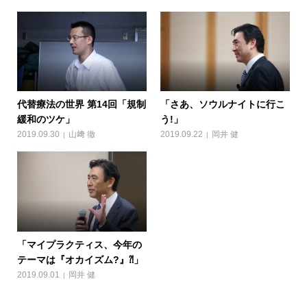
代替療法の世界 第14回「規制
「さあ、ソウルナイトに行こ
緩和のツケ」
う!」
2019.09.30
山﨑 徹
2019.09.22
岡井 健
「マイプラクティス、今年の
テーマは『オカイズム?』⁈」
2019.09.01
岡井 健