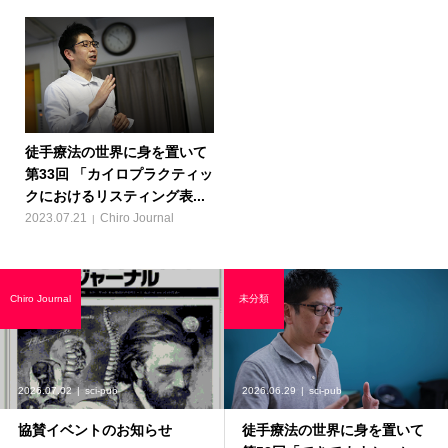
徒手療法の世界に身を置いて
第33回 「カイロプラクティッ
クにおけるリスティング表...
2023.07.21
Chiro Journal
Chiro Journal
未分類
2026.07.02
sci-pub
2026.06.29
sci-pub
協賛イベントのお知らせ
徒手療法の世界に身を置いて