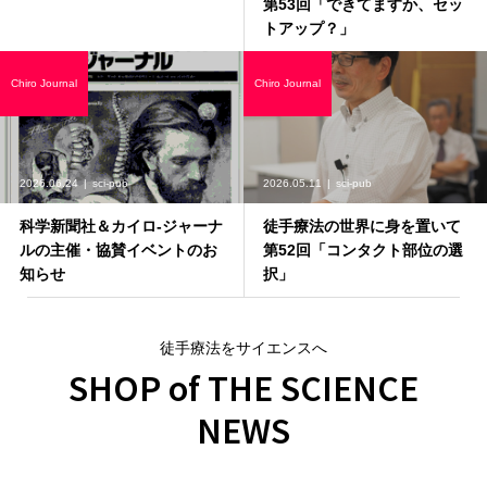
第53回「できてますか、セッ
トアップ？」
Chiro Journal
Chiro Journal
2026.06.24
sci-pub
2026.05.11
sci-pub
科学新聞社＆カイロ-ジャーナ
徒手療法の世界に身を置いて
ルの主催・協賛イベントのお
第52回「コンタクト部位の選
知らせ
択」
徒手療法をサイエンスへ
SHOP of THE SCIENCE
NEWS