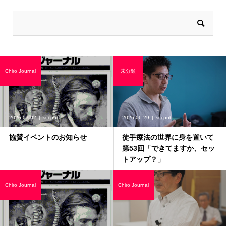
Chiro Journal
未分類
2026.07.02
sci-pub
2026.06.29
sci-pub
協賛イベントのお知らせ
徒手療法の世界に身を置いて
第53回「できてますか、セッ
トアップ？」
Chiro Journal
Chiro Journal