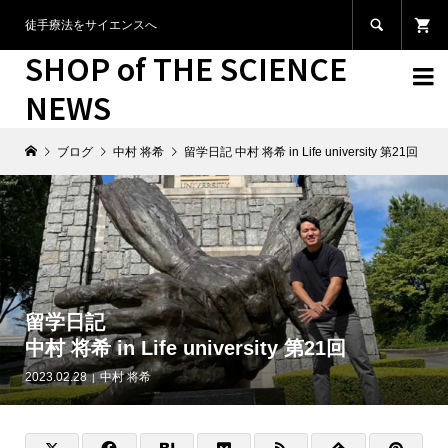

徒手療法をサイエンスへ
SHOP of THE SCIENCE

NEWS
ブログ
中村 将希
留学日記 中村 将希 in Life university 第21回
留学日記
中村 将希 in Life university 第21回
2023.02.28
中村 将希