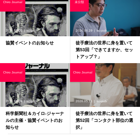
Chiro Journal
未分類
2026.07.02
sci-pub
2026.06.29
sci-pub
協賛イベントのお知らせ
徒手療法の世界に身を置いて
第53回「できてますか、セッ
トアップ？」
Chiro Journal
Chiro Journal
2026.06.24
sci-pub
2026.05.11
sci-pub
科学新聞社＆カイロ-ジャーナ
徒手療法の世界に身を置いて
ルの主催・協賛イベントのお
第52回「コンタクト部位の選
知らせ
択」