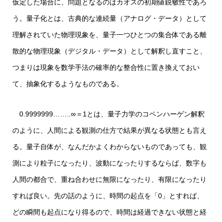
仮定した場合に、問題となるのはカオスの初期値鋭敏性であろ
う。量子化とは、古典的な連続量（アナログ・データ）として
理解されていた物理現象を、量子一つひとつの集合体である離
散的な物理現象（デジタル・データ）として解釈し直すこと、
つまりは現象を数学手法の確率的な整合性に置き換えておい
て、抽象化するようなものである。
0.9999999……..∞＝1とは、量子力学のコペンハーゲン解釈
のように、人間による観測の仕方で結果が異なる状態とも言え
る。量子自体が、なんだかよくわからないものであっても、観
測により粒子になったり、波動になったりするならば、数字も
人間の都合で、重ね合わせに無限になったり、有限になったり
すれば良い。先の話のように、時間の起点を「0」とすれば、
どの瞬間も起点になり得るので、時間は経過できない状態と経