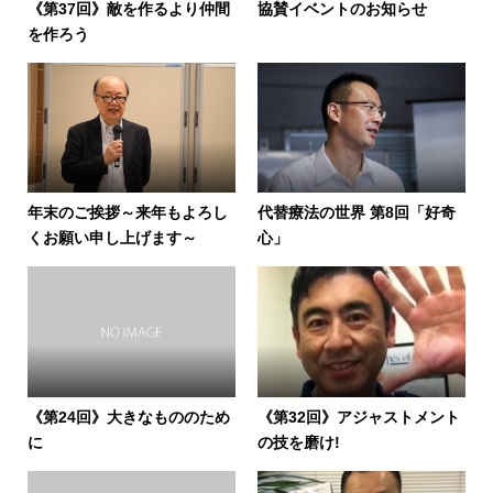
《第37回》敵を作るより仲間
協賛イベントのお知らせ
を作ろう
年末のご挨拶～来年もよろし
代替療法の世界 第8回「好奇
くお願い申し上げます～
心」
《第24回》大きなもののため
《第32回》アジャストメント
に
の技を磨け!