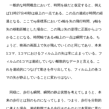
一般的な時間概念において、時間を線だと仮定すると、例え
ば11時27分40秒は線上の一点である。この点の連続が時間の経
過となる。ここでxy座標系においてx軸を矢の飛行時間、y軸を
矢の移動距離とした場合に、この飛ぶ矢の逆理に正面からぶつ
かることになる。時間軸であるx軸上の一点は瞬間である。ち
ょうど、映画の画面上で矢が飛んでいくのと同じであり、本来
1コマ、1コマにおけるフィルム上の矢は常に止まっている。フ
ィルムの1コマは連続していない離散的なデータと言える。こ
れを連続的につなげて動きを作り出しても、フィルム上の各コ
マの矢が静止していることに変わりはない。
同様に、歩行も瞬間、瞬間の静止状態を考えてしまうと、本
来の歩行とは別のものになってしまう。つまり、歩行を分割的
に考えた場合、連続動態である歩行そのものとは本質的に異な