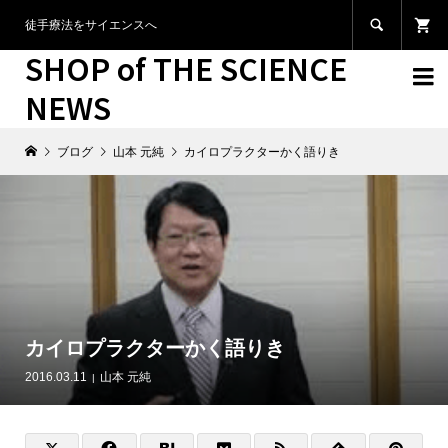

徒手療法をサイエンスへ
SHOP of THE SCIENCE

NEWS
ブログ
山本 元純
カイロプラクターかく語りき
カイロプラクターかく語りき
2016.03.11
山本 元純