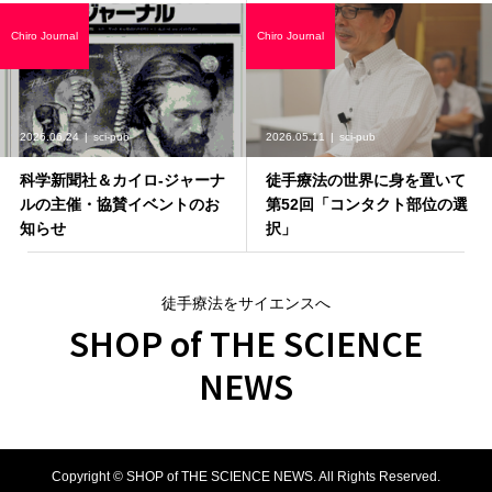
Chiro Journal
Chiro Journal
2026.06.24
sci-pub
2026.05.11
sci-pub
科学新聞社＆カイロ-ジャーナ
徒手療法の世界に身を置いて
ルの主催・協賛イベントのお
第52回「コンタクト部位の選
知らせ
択」
徒手療法をサイエンスへ
SHOP of THE SCIENCE
NEWS
Copyright ©
SHOP of THE SCIENCE NEWS. All Rights Reserved.