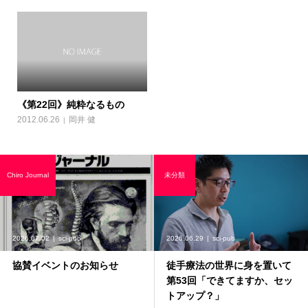
《第22回》純粋なるもの
2012.06.26
岡井 健
Chiro Journal
未分類
2026.07.02
sci-pub
2026.06.29
sci-pub
協賛イベントのお知らせ
徒手療法の世界に身を置いて
第53回「できてますか、セッ
トアップ？」