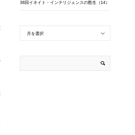
38回イネイト・インテリジェンスの甦生（14）
放
月を選択
い
状
ン