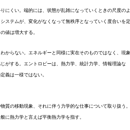
りにくい。端的には、状態が乱雑になっていくときの尺度の
るシステムが、変化がなくなって無秩序となっていく度合いを
ーの値は増大する。
わからない。エネルギーと同様に実在そのものではなく、現
感じがする。エントロピーは、熱力学、統計力学、情報理論な
の定義は一様ではない。
代替療法の世界 第53回「新しい試
物質の移動現象、それに伴う力学的な仕事について取り扱う
3月8日開催、荒川、木村、辻本氏の
一般に熱力学と言えば平衡熱力学を指す。