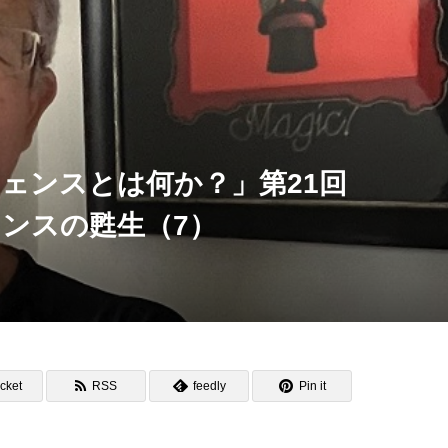
ェンスとは何か？」第21回
ンスの甦生（7）
cket
RSS
feedly
Pin it