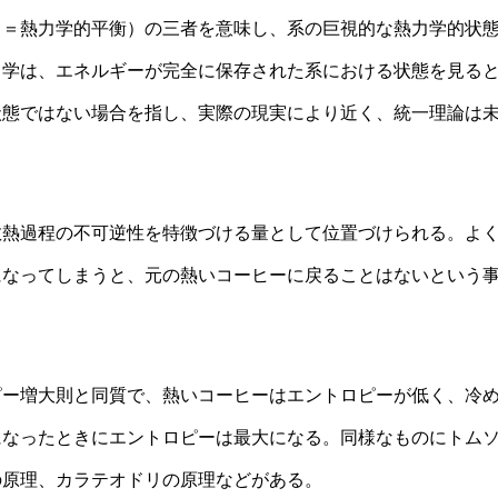
＝熱力学的平衡）の三者を意味し、系の巨視的な熱力学的状
力学は、エネルギーが完全に保存された系における状態を見る
状態ではない場合を指し、実際の現実により近く、統一理論は
熱過程の不可逆性を特徴づける量として位置づけられる。よ
になってしまうと、元の熱いコーヒーに戻ることはないという
ー増大則と同質で、熱いコーヒーはエントロピーが低く、冷
になったときにエントロピーは最大になる。同様なものにトム
の原理、カラテオドリの原理などがある。