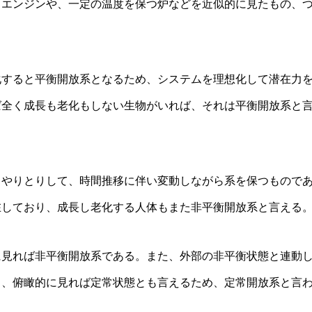
るエンジンや、一定の温度を保つ炉などを近似的に見たもの、
すると平衡開放系となるため、システムを理想化して潜在力
ば全く成長も老化もしない生物がいれば、それは平衡開放系と
やりとりして、時間推移に伴い変動しながら系を保つもので
在しており、成長し老化する人体もまた非平衡開放系と言える
見れば非平衡開放系である。また、外部の非平衡状態と連動
り、俯瞰的に見れば定常状態とも言えるため、定常開放系と言