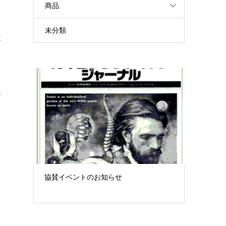
商品
よ
未分類
定
象
1
2
3
4
5
み」 –
協賛イベントのお知らせ
徒手療法
。
大...
「できて