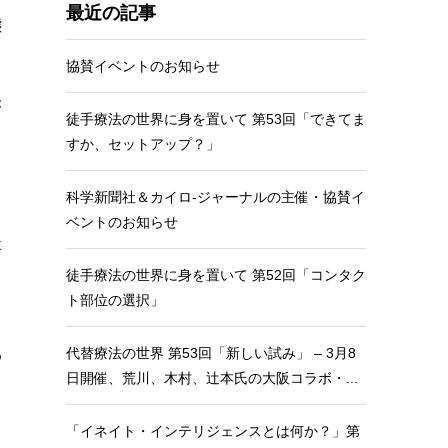
最近の記事
態
と
協賛イベントのお知らせ
未
徒手療法の世界に身を置いて 第53回「できてま
すか、セットアップ？」
科学新聞社＆カイロ-ジャーナルの主催・協賛イ
く
ベントのお知らせ
事
徒手療法の世界に身を置いて 第52回「コンタク
ト部位の選択」
代替療法の世界 第53回「新しい試み」 – 3月8
め
日開催、荒川、木村、辻本氏の大阪コラボ・...
ソ
「イネイト・インテリジェンスとは何か？」第