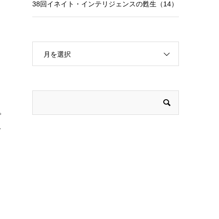
38回イネイト・インテリジェンスの甦生（14）
る
し
月を選択
と
。
考