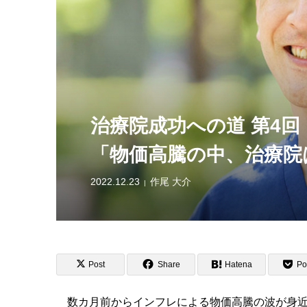
治療院成功への道 第4回
「物価高騰の中、治療院
2022.12.23
作尾 大介
Post
Share
Hatena
Po
数カ月前からインフレによる物価高騰の波が身近