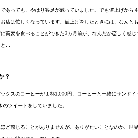
であっても、やはり客足が減っていました。でも値上げから
たお店は忙しくなっています。値上げをしたときには、なんと
に蕎麦を食べることができた3カ月前が、なんだか恋しく感じ
なと…
か？
クスのコーヒーが１杯1,000円、コーヒーと一緒にサンドイ
嘆きのツイートをしていました。
代替療法の世界 第53回「新しい試
3月8日開催、荒川、木村、辻本氏の
ほど感じることがありませんが、ありがたいことなのか、世