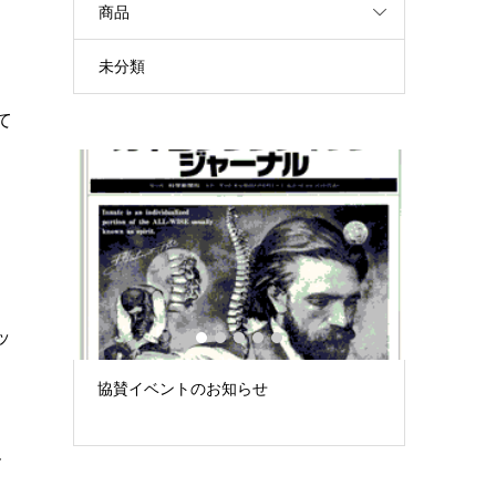
商品
４
未分類
も
て
ッ
1
2
3
4
5
み」 –
協賛イベントのお知らせ
徒手療法
大...
「できて
界