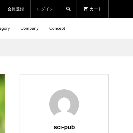

会員登録
ログイン
カート
egory
Company
Concept
sci-pub