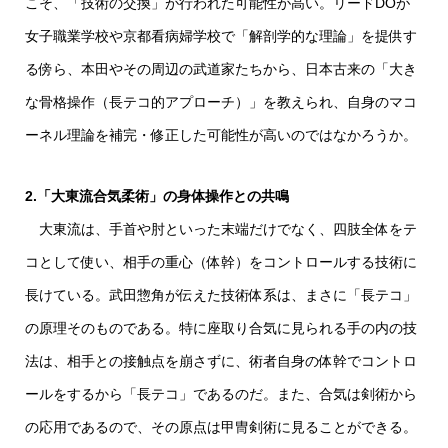
こそ、「技術の交換」が行われた可能性が高い。リードDOが
女子職業学校や京都看病婦学校で「解剖学的な理論」を提供す
る傍ら、本田やその周辺の武道家たちから、日本古来の「大き
な骨格操作（長テコ的アプローチ）」を教えられ、自身のマコ
ーネル理論を補完・修正した可能性が高いのではなかろうか。
2.「大東流合気柔術」の身体操作との共鳴
大東流は、手首や肘といった末端だけでなく、四肢全体をテ
コとして使い、相手の重心（体幹）をコントロールする技術に
長けている。武田惣角が伝えた技術体系は、まさに「長テコ」
の原理そのものである。特に座取り合気に見られる手の内の技
法は、相手との接触点を崩さずに、術者自身の体幹でコントロ
ールをするから「長テコ」であるのだ。また、合気は剣術から
の応用であるので、その原点は甲冑剣術に見ることができる。