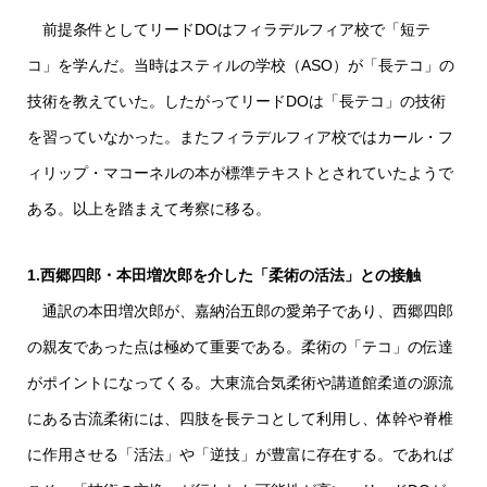
前提条件としてリードDOはフィラデルフィア校で「短テ
コ」を学んだ。当時はスティルの学校（ASO）が「長テコ」の
技術を教えていた。したがってリードDOは「長テコ」の技術
を習っていなかった。またフィラデルフィア校ではカール・フ
ィリップ・マコーネルの本が標準テキストとされていたようで
ある。以上を踏まえて考察に移る。
1.西郷四郎・本田増次郎を介した「柔術の活法」との接触
通訳の本田増次郎が、嘉納治五郎の愛弟子であり、西郷四郎
の親友であった点は極めて重要である。柔術の「テコ」の伝達
がポイントになってくる。大東流合気柔術や講道館柔道の源流
にある古流柔術には、四肢を長テコとして利用し、体幹や脊椎
に作用させる「活法」や「逆技」が豊富に存在する。であれば