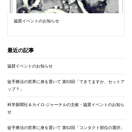
1
2
3
4
5
協賛イベントのお知らせ
徒
セ
最近の記事
協賛イベントのお知らせ
徒手療法の世界に身を置いて 第53回「できてますか、セットア
ップ？」
科学新聞社＆カイロ-ジャーナルの主催・協賛イベントのお知ら
せ
徒手療法の世界に身を置いて 第52回「コンタクト部位の選択」