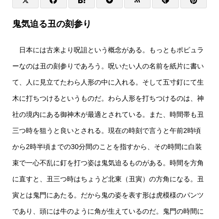
鬼気迫る丑の刻参り
日本には古来より呪詛という概念がある。もっともポピュラ
ーなのは丑の刻参りであろう。呪いたい人の名前を紙片に書い
て、人に見立てたわら人形の中に入れる。そして五寸釘にて生
木に打ちつけるというものだ。わら人形を打ちつけるのは、神
社の境内にある御神木が最適とされている。また、時間帯も丑
三つ時を狙うと良いとされる。現在の時刻で言うと午前2時頃
から2時半頃までの30分間のことを指すから、その時間に白装
束で一心不乱に釘を打つ姿は鬼気迫るものがある。時間を方角
に直すと、丑三つ時はちょうど北東（丑寅）の方角になる。丑
寅とは鬼門にあたる。だから鬼の姿を表す形は虎模様のパンツ
であり、頭には牛のように角が生えているのだ。鬼門の時間に