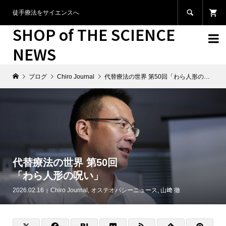

徒手療法をサイエンスへ
SHOP of THE SCIENCE

NEWS
ブログ
Chiro Journal
代替療法の世界 第50回「わら人形の呪い」
代替療法の世界 第50回
「わら人形の呪い」
2026.02.16
Chiro Journal
,
オステオパシーニュース
,
山﨑 徹