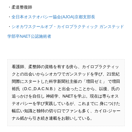
・柔道整復師
・
全日本オステオパシー協会(AJOA)京都支部長
・
シオカワスクールオブ・カイロプラクティック ガンステッド
学部卒NAET公認施術者
看護師、柔整師の資格を有する傍ら、カイロプラクティッ
クとの出会いからシオカワでガンステッドを学び、21世紀
間際にスタートした科学新聞社主催の「増田ゼミ」 で増田
裕氏（D.C.,D.A.C.N.B.）と出会ったことから、以後、氏の
追っかけを自任し 神経学、NAETを学ぶ。現在は専らオス
テオパシーを学び実践しているが、これまでに 身につけた
幅広い知識と独特の切り口でファンも多く、カイロ-ジャー
ナル紙から引き続き連載をお願いしている。