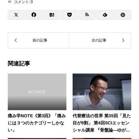
コメント:
0
関連記事
痛み学NOTE《第3回》「痛み
代替療法の世界 第35回「見た
には３つのカテゴリーしかな
目が9割」 第4回SCIエッセン
い」
シャル講座 『骨盤論―ゆが...