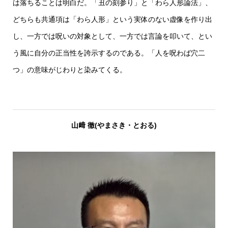
は落ちることは明白だ。「丑の刻参り」と「わら人形論法」、
どちらも共通項は「わら人形」という実体のない虚像を作り出
し、一方では呪いの対象として、一方では言論を叩いて、とい
う風に自分の正当性を誇示するのである。「人を呪わば穴二
つ」の意味がじわりと染みてくる。
山﨑 徹
(やまさき・とおる)