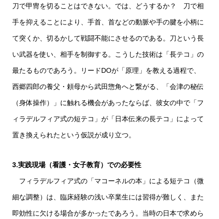
刀で甲冑を切ることはできない。では、どうするか？ 刀で相
手を抑えることにより、手首、首などの動脈や手の腱を小柄に
て突くか、切るかして戦闘不能にさせるのである。刀という長
い武器を使い、相手を制御する。こうした技術は「長テコ」の
最たるものであろう。リードDOが「原理」を教える過程で、
西郷四郎の養父・頼母から武田惣角へと繋がる、「会津の秘伝
（身体操作）」に触れる機会があったならば、彼女の中で「フ
ィラデルフィア式の短テコ」が「日本伝来の長テコ」によって
置き換えられたという仮説が成り立つ。
3.実践現場（看護・女子教育）での必要性
フィラデルフィア式の「マコーネルの本」による短テコ（微
細な調整）は、臨床経験の浅い卒業生には習得が難しく、また
即効性に欠ける場合が多かったであろう。当時の日本で求めら