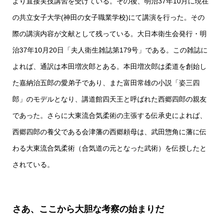
より直接実技講習を受けている。その後、明治37年10月に現在
の共立女子大学(神田の女子職業学校)にて講演を行った。その
際の講演内容が文献として残っている。大日本衛生会発行・明
治37年10月20日「夫人衛生雑誌第179号」である。この雑誌に
よれば、通訳は本田増次郎とある。本田増次郎は柔道を創始し
た嘉納治五郎の愛弟子であり、また富田常雄の小説「姿三四
郎」のモデルとなり、講道館四天王と呼ばれた西郷四郎の親友
であった。さらに大東流合気柔術の主張する伝承史によれば、
西郷四郎の養父である会津藩の西郷頼母は、武田惣角に藩に伝
わる大東流合気柔術（合気道の元となった武術）を伝授したと
されている。
さあ、ここから大胆な考察の始まりだ