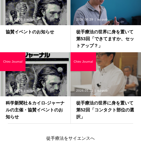
2026.07.02
sci-pub
2026.06.29
sci-pub
協賛イベントのお知らせ
徒手療法の世界に身を置いて
第53回「できてますか、セッ
トアップ？」
Chiro Journal
Chiro Journal
2026.06.24
sci-pub
2026.05.11
sci-pub
科学新聞社＆カイロ-ジャーナ
徒手療法の世界に身を置いて
ルの主催・協賛イベントのお
第52回「コンタクト部位の選
知らせ
択」
徒手療法をサイエンスへ