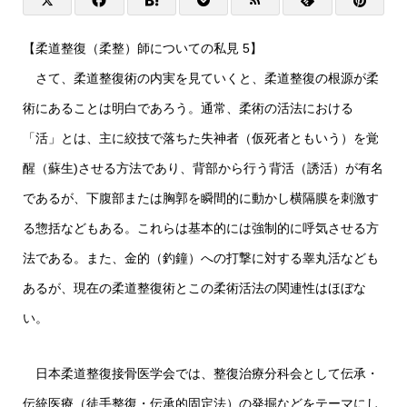
【柔道整復（柔整）師についての私見 5】
さて、柔道整復術の内実を見ていくと、柔道整復の根源が柔
術にあることは明白であろう。通常、柔術の活法における
「活」とは、主に絞技で落ちた失神者（仮死者ともいう）を覚
醒（蘇生)させる方法であり、背部から行う背活（誘活）が有名
であるが、下腹部または胸郭を瞬間的に動かし横隔膜を刺激す
る惣括などもある。これらは基本的には強制的に呼気させる方
法である。また、金的（釣鐘）への打撃に対する睾丸活なども
あるが、現在の柔道整復術とこの柔術活法の関連性はほぼな
い。
日本柔道整復接骨医学会では、整復治療分科会として伝承・
伝統医療（徒手整復・伝承的固定法）の発掘などをテーマにし