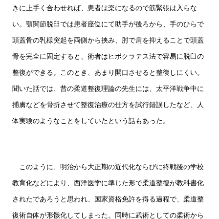
きに上手く合わせれば、患者は楽になるので筋緊張は入らな
い。顎関節脱臼では患者座位にて助手が後ろから、手のひらで
頭蓋骨の乳様突起を両側から挟み、肘で肩を抑えることで頭蓋
骨を完全に固定すると、術者はヒポクラテス法で容易に脱臼の
整復ができる。このとき、あまり開口させると整復しにくい。
聞いた話では、昔の柔道整復理論の先生には、太平洋戦争中に
捕虜などを骨折させて整復治療の仕方を試行錯誤したなど、人
体実験のようなことをしていたという話もあった。
このように、明治から大正期の近代化ならびに終戦後の学校
教育化などにより、西洋医学に準じた形で柔道整復が教科書化
されたであろうと思われ、国家資格免許を得る過程で、柔道整
復術自体が形骸化してしまった。同時に武術としての柔術から