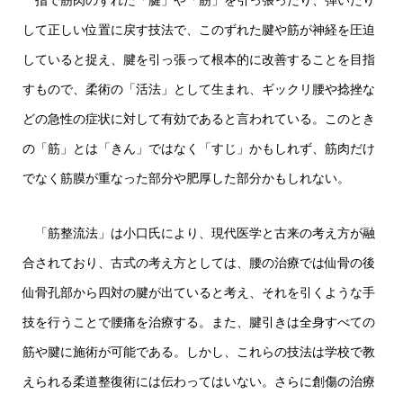
指で筋肉のずれた「腱」や「筋」を引っ張ったり、弾いたり
して正しい位置に戻す技法で、このずれた腱や筋が神経を圧迫
していると捉え、腱を引っ張って根本的に改善することを目指
すもので、柔術の「活法」として生まれ、ギックリ腰や捻挫な
どの急性の症状に対して有効であると言われている。このとき
の「筋」とは「きん」ではなく「すじ」かもしれず、筋肉だけ
でなく筋膜が重なった部分や肥厚した部分かもしれない。
「筋整流法」は小口氏により、現代医学と古来の考え方が融
合されており、古式の考え方としては、腰の治療では仙骨の後
仙骨孔部から四対の腱が出ていると考え、それを引くような手
技を行うことで腰痛を治療する。また、腱引きは全身すべての
筋や腱に施術が可能である。しかし、これらの技法は学校で教
えられる柔道整復術には伝わってはいない。さらに創傷の治療