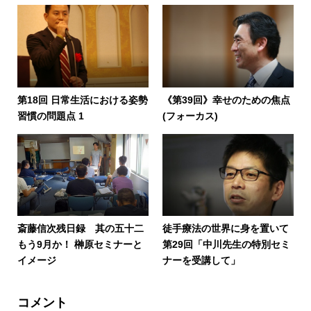
第18回 日常生活における姿勢
《第39回》幸せのための焦点
習慣の問題点 1
(フォーカス)
斎藤信次残日録 其の五十二
徒手療法の世界に身を置いて
もう9月か！ 榊原セミナーと
第29回「中川先生の特別セミ
イメージ
ナーを受講して」
コメント