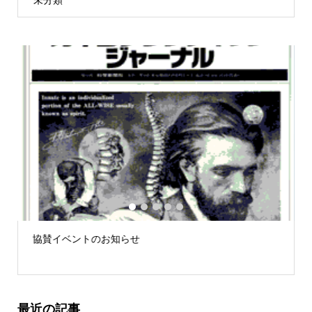
未分類
1
2
3
4
5
のお知らせ
徒手療法の世界に身を
セットアップ？」
最近の記事