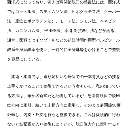
西洋式になっており、例えば肩関節脱臼の整復法には、西洋式
ではコッヘル法、スティムソン法、ヒポクラテス法、クーパー
法（座位ヒポクラテス法）、モーテ法、シモン法、ヘネピン
法、カニンガム法、FARES法、牽引-対抗牽引法などがある。
通常、医科ではイソゾールなどの超短時間作用型バルビツール
酸系全身麻酔薬を使い、一時的に全身麻酔をかけることで整復
を容易にしている。
柔術・柔道では、送り足払いや座位での一本背負などの技を
上手くかけることで整復できるという者もいる。私の知ってい
る方法は、確か名倉式だと記憶しているが、患者仰臥位で脱臼
位方向に牽引、続いて末梢方向に牽引し、そのまま肩関節90度
外転し、内旋・外旋を行うと整復できる。これは愛護的に行わ
ないと筋緊張が入り整復しにくいが、脱臼位方向に牽引すると