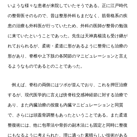
いような様々な患者が来院していたそうである。正に江戸時代
の整骨医そのもので、昔は整形外科もまだなく、筋骨格系の疾
患の治療も外科医が行っていたため、外科の医師が整骨の勉強
に来ていたということであった。先生は天神真楊流も受け継が
れておられるが、柔術・柔道に形があるように整骨にも治療の
形があり、脊椎や上下肢の各関節のマニピュレーションと言え
るようなものであるとのことであった。
例えば、脊柱の両側にはツボが並んでおり、これを押圧治療
するが、現代医学的に言えば傍脊柱交感神経節に対する治療で
あり、また内臓治療の按腹も内臓マニピュレーションと同質
で、さらには頭蓋骨調整もあったということである。また柔道
整復術には、他に包帯法や骨折の副木法にも固定と同時に整復
にもなるように考えられた、理に適った素晴らしい技術がある