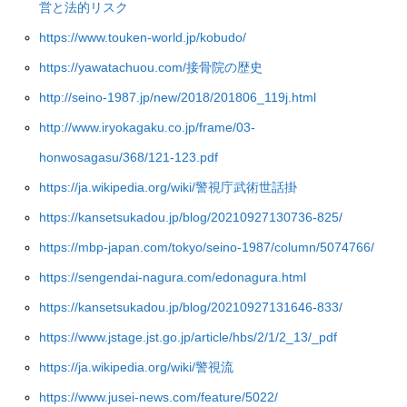
営と法的リスク
https://www.touken-world.jp/kobudo/
https://yawatachuou.com/接骨院の歴史
http://seino-1987.jp/new/2018/201806_119j.html
http://www.iryokagaku.co.jp/frame/03-
honwosagasu/368/121-123.pdf
https://ja.wikipedia.org/wiki/警視庁武術世話掛
https://kansetsukadou.jp/blog/20210927130736-825/
https://mbp-japan.com/tokyo/seino-1987/column/5074766/
https://sengendai-nagura.com/edonagura.html
https://kansetsukadou.jp/blog/20210927131646-833/
https://www.jstage.jst.go.jp/article/hbs/2/1/2_13/_pdf
https://ja.wikipedia.org/wiki/警視流
https://www.jusei-news.com/feature/5022/