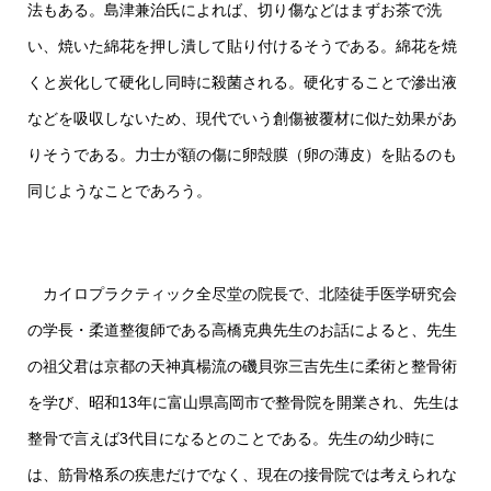
法もある。島津兼治氏によれば、切り傷などはまずお茶で洗
い、焼いた綿花を押し潰して貼り付けるそうである。綿花を焼
くと炭化して硬化し同時に殺菌される。硬化することで滲出液
などを吸収しないため、現代でいう創傷被覆材に似た効果があ
りそうである。力士が額の傷に卵殻膜（卵の薄皮）を貼るのも
同じようなことであろう。
カイロプラクティック全尽堂の院長で、北陸徒手医学研究会
の学長・柔道整復師である高橋克典先生のお話によると、先生
の祖父君は京都の天神真楊流の磯貝弥三吉先生に柔術と整骨術
を学び、昭和13年に富山県高岡市で整骨院を開業され、先生は
整骨で言えば3代目になるとのことである。先生の幼少時に
は、筋骨格系の疾患だけでなく、現在の接骨院では考えられな