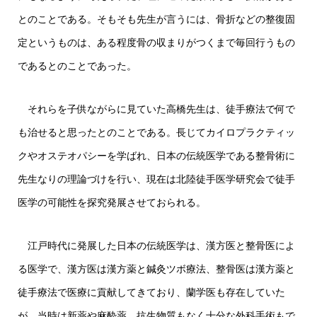
とのことである。そもそも先生が言うには、骨折などの整復固
定というものは、ある程度骨の収まりがつくまで毎回行うもの
であるとのことであった。
それらを子供ながらに見ていた高橋先生は、徒手療法で何で
も治せると思ったとのことである。長じてカイロプラクティッ
クやオステオパシーを学ばれ、日本の伝統医学である整骨術に
先生なりの理論づけを行い、現在は北陸徒手医学研究会で徒手
医学の可能性を探究発展させておられる。
江戸時代に発展した日本の伝統医学は、漢方医と整骨医によ
る医学で、漢方医は漢方薬と鍼灸ツボ療法、整骨医は漢方薬と
徒手療法で医療に貢献してきており、蘭学医も存在していた
が、当時は新薬や麻酔薬、抗生物質もなく十分な外科手術もで