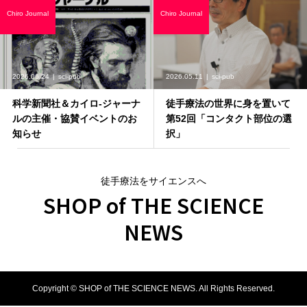
Chiro Journal
Chiro Journal
2026.06.24
sci-pub
2026.05.11
sci-pub
科学新聞社＆カイロ-ジャーナ
徒手療法の世界に身を置いて
ルの主催・協賛イベントのお
第52回「コンタクト部位の選
知らせ
択」
徒手療法をサイエンスへ
SHOP of THE SCIENCE
NEWS
Copyright ©
SHOP of THE SCIENCE NEWS. All Rights Reserved.