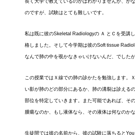
長く大学で教えているのかはわかりませんが、か
のですが、試験はとても難しいです。
私は既に彼のSkeletal Radiologyの Ａ
格しました。そして今学期は彼のSoft tissue R
なんで肺の中を覗かなきゃいけないんだ、でした
この授業ではＸ線での肺の診かたを勉強します。
い影が肺のどの部分にあるか、肺の溝裂は診える
部位を特定していきます。また可能であれば、そ
腫瘍なのか、もし液体なら、その液体は何なのか
生徒間では彼の名前から、彼の試験に落ちるとYou are fox