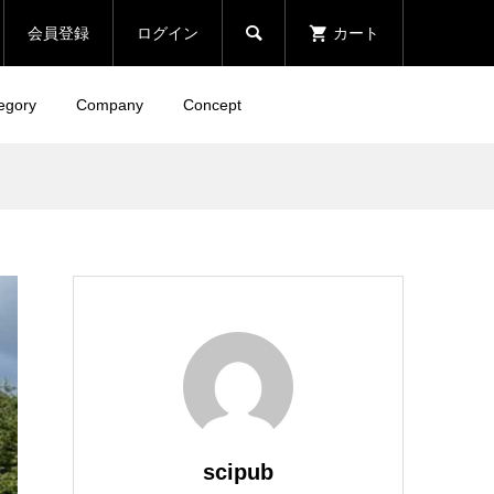

会員登録
ログイン
カート
egory
Company
Concept
scipub