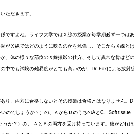
ていただきます。
関係ですよね。ライフ大学ではＸ線の授業が毎学期必ず一つは
の骨がＸ線ではどのように映るのかを勉強し、そこからＸ線と
のか、体の様々な部位のＸ線撮影の仕方、そして異常な骨はど
中でも試験の難易度がとても高いのが、Dr. Foxによる放射
あり、両方に合格しないとその授業は合格とはなりません。Dr
訳せばいいのでしょうか？）の、ＡからＤのうちのAとC、Soft tissue
でしょうか？）の、 ＡとＢの両方を受け持っています。彼がどれ