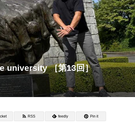
 university ［第13回］
cket
RSS
feedly
Pin it