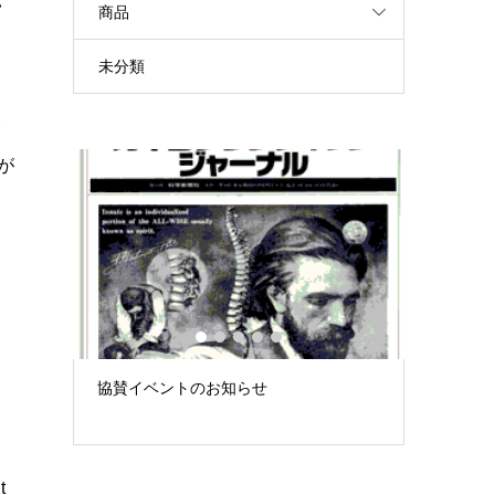
い
商品
未分類
合
ーが
白
、
1
2
3
4
5
、
み」 –
協賛イベントのお知らせ
徒手療法
大...
「できて
t