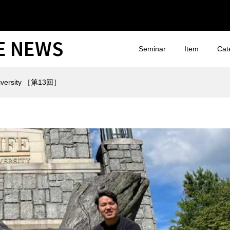
CE NEWS
Seminar
Item
Cat
iversity ［第13回］