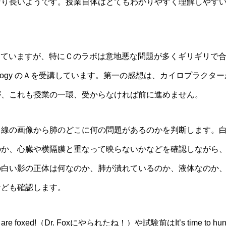
なり長いようです。授業自体はとてもわかりやすく理解しやす
 とＣを受講していますが、特にＣのラボは意地悪な問題が多くギリギリで
adiology のＡを受講しています。第一の感想は、カイロプラクタ
が、これも授業の一環、受からなければ前に進めません。
Ｘ線の画像から肺のどこに何の問題があるのかを判断します。
のか、心臓や横隔膜と重なって映らないかなどを確認しながら
の白い影の正体は何なのか、肺が潰れているのか、液体なのか
代替療法の世界 第53回「新しい試
なども確認します。
3月8日開催、荒川、木村、辻本氏の
ed!（Dr. Foxにやられたね！）や試験前はIt’s time to hun