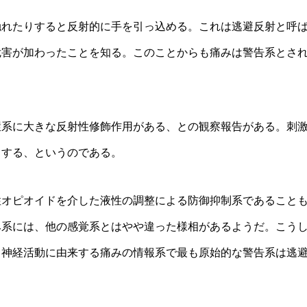
触れたりすると反射的に手を引っ込める。これは逃避反射と呼
危害が加わったことを知る。このことからも痛みは警告系とさ
環系に大きな反射性修飾作用がある、との観察報告がある。刺
りする、というのである。
性オピオイドを介した液性の調整による防御抑制系であること
み系には、他の感覚系とはやや違った様相があるようだ。こう
、神経活動に由来する痛みの情報系で最も原始的な警告系は逃