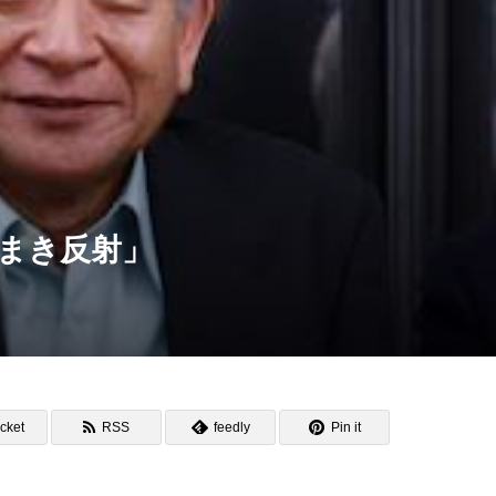
まき反射」
cket
RSS
feedly
Pin it