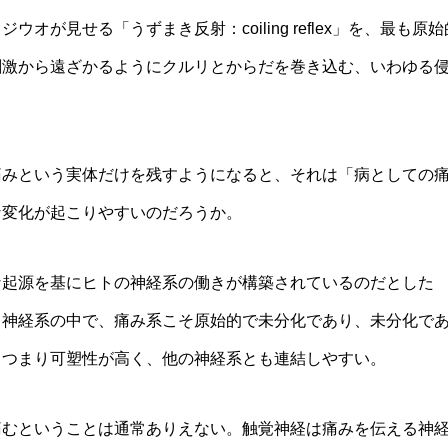
が見せる「うずまき反射：coiling reflex」を、最も原始
刺激から遠ざかるようにクルリとからだを巻き込む、いわゆる
痛みという実体だけを残すようになると、それは「病としての
な変化が起こりやすいのだろうか。
な起源を基にヒトの神経系の働きが構築されているのだとした
。神経系の中で、痛み系こそ原始的で未分化であり、未分化で
代替療法の世界 第53回「新しい試
。つまり可塑性が高く、他の神経系とも連結しやすい。
3月8日開催、荒川、木村、辻本氏の
痛むということは通常ありえない。触覚神経は痛みを伝える神