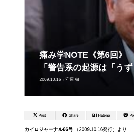
痛み学NOTE《第6回》
「警告系の起源は「うず
2009.10.16
守屋 徹
Post
Share
Hatena
Po
カイロジャーナル66号
（2009.10.16発行）より