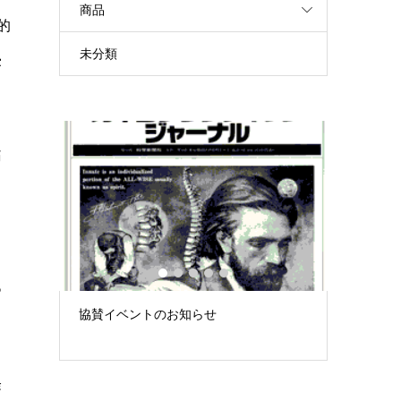
商品
的
未分類
侵
痛
1
2
3
4
5
あ
み」 –
協賛イベントのお知らせ
徒手療法
大...
「できて
経