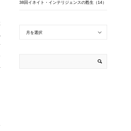
38回イネイト・インテリジェンスの甦生（14）
違
月を選択
思
す
な
分
ま
な