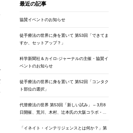
最近の記事
ロ
な
協賛イベントのお知らせ
と
徒手療法の世界に身を置いて 第53回「できてま
すか、セットアップ？」
科学新聞社＆カイロ-ジャーナルの主催・協賛イ
ベントのお知らせ
ラ
だ
徒手療法の世界に身を置いて 第52回「コンタク
ト部位の選択」
テ
代替療法の世界 第53回「新しい試み」 – 3月8
日開催、荒川、木村、辻本氏の大阪コラボ・...
と
「イネイト・インテリジェンスとは何か？」第