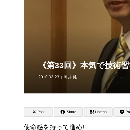
《第33回》本気で技術
2016.03.23
岡井 健
Post
Share
Hatena
Po
使命感を持って進め!