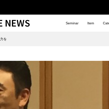
CE NEWS
Seminar
Item
Cat
努力を