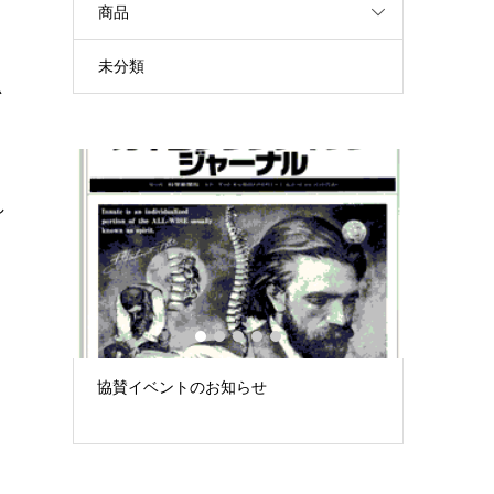
商品
ク
未分類
思
し
1
2
3
4
5
。
み」 –
協賛イベントのお知らせ
徒手療法
大...
「できて
る