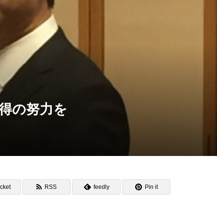
習得の努力を
cket
RSS
feedly
Pin it