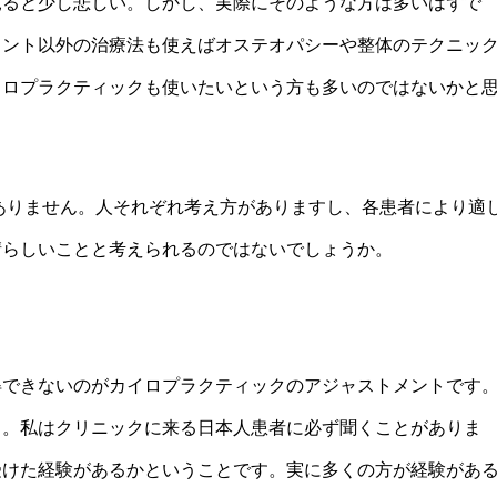
見ると少し悲しい。しかし、実際にそのような方は多いはずで
メント以外の治療法も使えばオステオパシーや整体のテクニッ
イロプラクティックも使いたいという方も多いのではないかと
ありません。人それぞれ考え方がありますし、各患者により適
晴らしいことと考えられるのではないでしょうか。
得できないのがカイロプラクティックのアジャストメントです
代替療法の世界 第53回「新しい試
3月8日開催、荒川、木村、辻本氏の
う。私はクリニックに来る日本人患者に必ず聞くことがありま
受けた経験があるかということです。実に多くの方が経験があ