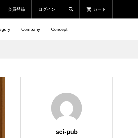

会員登録
ログイン
カート
egory
Company
Concept
sci-pub