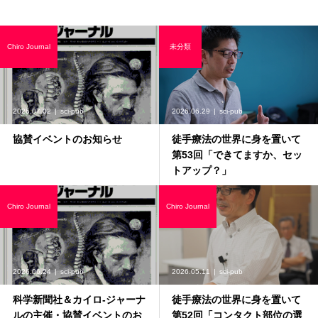
Chiro Journal
未分類
2026.07.02
sci-pub
2026.06.29
sci-pub
協賛イベントのお知らせ
徒手療法の世界に身を置いて
第53回「できてますか、セッ
トアップ？」
Chiro Journal
Chiro Journal
2026.06.24
sci-pub
2026.05.11
sci-pub
科学新聞社＆カイロ-ジャーナ
徒手療法の世界に身を置いて
ルの主催・協賛イベントのお
第52回「コンタクト部位の選