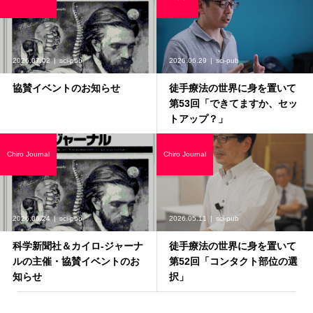
2026.07.02
sci-pub
2026.06.29
sci-pub
協賛イベントのお知らせ
徒手療法の世界に身を置いて
第53回「できてますか、セッ
トアップ？」
Chiro Journal
Chiro Journal
2026.06.24
sci-pub
2026.05.11
sci-pub
科学新聞社＆カイロ-ジャーナ
徒手療法の世界に身を置いて
ルの主催・協賛イベントのお
第52回「コンタクト部位の選
知らせ
択」