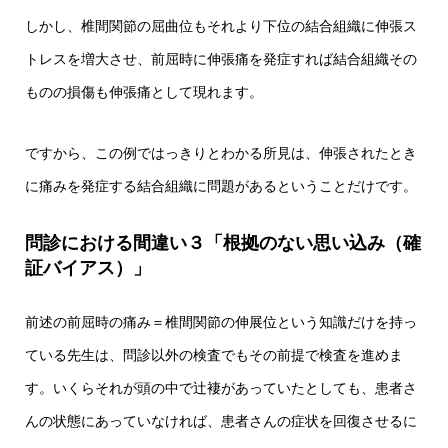
しかし、椎間関節の屈曲位もそれより下位の結合組織に伸張ス
トレスを増大させ、前屈時に伸張痛を発症すれば結合組織その
ものの損傷も伸張痛として現れます。
ですから、この例ではっきりとわかる所見は、伸張されたとき
に痛みを発症する結合組織に問題があるということだけです。
問診における間違い３「根拠のない思い込み（確
証バイアス）」
前述の前屈時の痛み＝椎間関節の伸展位という知識だけを持っ
ている先生は、問診以外の検査でもその前提で検査を進めま
す。いくらそれが頭の中で辻褄があっていたとしても、患者さ
んの状態にあっていなければ、患者さんの症状を回復させるに