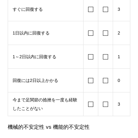
□
□
すぐに回復する
3
□
□
1日以内に回復する
2
□
□
1～2日以内に回復する
1
□
□
回復には2日以上かかる
0
今まで足関節の捻挫を一度も経験
□
□
3
したことがない
機械的不安定性 vs 機能的不安定性