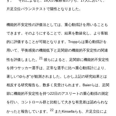
す。
それによると、18人の被験者のうち、17人において、
片足立位バランステストで陽性となりました。
機能的不安定性の評価法としては、重心動揺計を用いることも
できます。そのようにすることで、結果を数値化し、より客観
的に評価することが可能となります。Troppらは重心動揺計を
用いて、平衡感覚の機能低下と足関節の機能的不安定性の関連
21
性を評価しました。
彼らによると、足関節に機能的不安定性
を持つサッカー選手は、正常な選手に比べ重心動揺計により、
著しい“ゆらぎ”が観測されました。しかし上記の研究結果とは
相反する研究報告も、数多く見受けられます。Baierらは、足関
節に機能的不安定性を持つ22日のアスリートの重心動揺の測定
を行い、コントロール群と比較して大きな有意差は認められな
22
かったと報告しています。
またKinsellaらも、片足立位によ