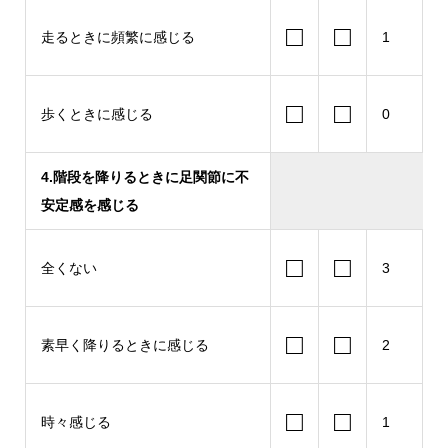
□
□
走るときに頻繁に感じる
1
□
□
歩くときに感じる
0
4.階段を降りるときに足関節に不
安定感を感じる
□
□
全くない
3
□
□
素早く降りるときに感じる
2
□
□
時々感じる
1