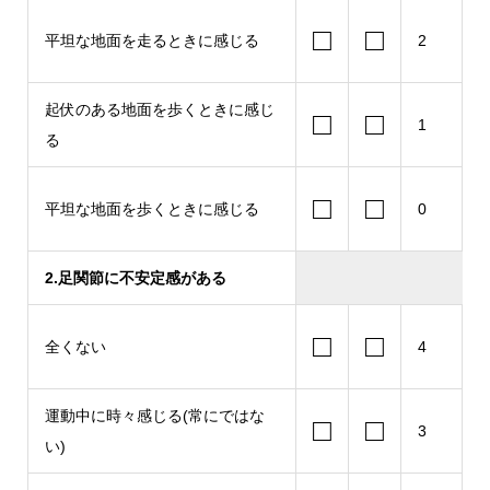
□
□
平坦な地面を走るときに感じる
2
起伏のある地面を歩くときに感じ
□
□
1
る
□
□
平坦な地面を歩くときに感じる
0
2.足関節に不安定感がある
□
□
全くない
4
運動中に時々感じる(常にではな
□
□
3
い)