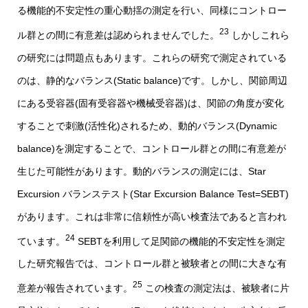
る機能的不安定性の重心動揺の測定を行い、同様にコントロー
23
ル群との間に有意差は認められませんでした。
しかしこれら
の研究には問題点もあります。これらの研究で測定されている
のは、静的なバランス(Static balance)です。しかし、関節周辺
にある受容器(固有受容器や機械受容器)は、関節の角度が変化
することで刺激(活性化)されるため、動的バランス(Dynamic
balance)を測定することで、コントロール群との間に有意差が
生じた可能性があります。動的バランスの測定には、Star
Excursion バランステスト(Star Excursion Balance Test=SEBT)
があります。これは非常に信頼性が高い検査法であると言われ
24
ています。
SEBTを利用して足関節の機能的不安定性を測定
した研究報告では、コントロール群と被験者との間に大きな有
25
意差が報告されています。
この検査の測定法は、被験者に片