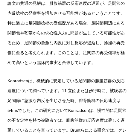
論文の共通の見解は、腓腹筋群の反応速度の遅延が、足関節の
内反捻挫の発症率を増加させる可能性があるということです。
特に過去に足関節捻挫の受傷歴がある場合、足関節周辺にある
関節包や靭帯からの求心性入力に問題が生じている可能性があ
るため、足関節の急激な内反に対し反応が遅延し、捻挫の再受
傷に至ると考えられます。このことは、足関節の再受傷率が極
めて高いという臨床的事実と合致しています。
Konradsenは、機械的に安定している足関節の腓腹筋群の反応
速度について調べています。11 立位または歩行時に、被験者の
足関節に急激な内反を生じさせた時、腓骨筋群の反応速度は
54msでした。この研究においてKonradsenは、慢性的に足関節
の不安定性を持つ被験者では、腓腹筋群の反応速度は著しく遅
延していることを言っています。Bruntらによる研究では、グレ