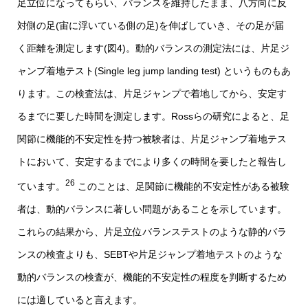
足立位になってもらい、バランスを維持したまま、八方向に反
対側の足(宙に浮いている側の足)を伸ばしていき、その足が届
く距離を測定します(図4)。動的バランスの測定法には、片足ジ
ャンプ着地テスト(Single leg jump landing test) というものもあ
ります。この検査法は、片足ジャンプで着地してから、安定す
るまでに要した時間を測定します。Rossらの研究によると、足
関節に機能的不安定性を持つ被験者は、片足ジャンプ着地テス
トにおいて、安定するまでにより多くの時間を要したと報告し
26
ています。
このことは、足関節に機能的不安定性がある被験
者は、動的バランスに著しい問題があることを示しています。
これらの結果から、片足立位バランステストのような静的バラ
ンスの検査よりも、SEBTや片足ジャンプ着地テストのような
動的バランスの検査が、機能的不安定性の程度を判断するため
には適していると言えます。