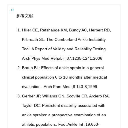
参考文献
Hiller CE, Refshauge KM, Bundy AC, Herbert RD,
Kilbreath SL: The Cumberland Ankle Instability
Tool: A Report of Validity and Reliability Testing.
Arch Phys Med Rehabil ;87:1235-1241,2006
Braun BL: Effects of ankle sprain in a general
clinical population 6 to 18 months after medical
evaluation.. Arch Fam Med ;8:143-8,1999
Gerber JP, Williams GN, Scoville CR, Arciero RA,
Taylor DC: Persistent disability associated with
ankle sprains: a prospective examination of an
athletic population.. Foot Ankle Int ;19:653-