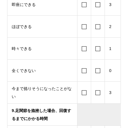
□
□
即座にできる
3
□
□
ほぼできる
2
□
□
時々できる
1
□
□
全くできない
0
今まで捻りそうになったことがな
□
□
3
い
9.足関節を捻挫した場合、回復す
るまでにかかる時間