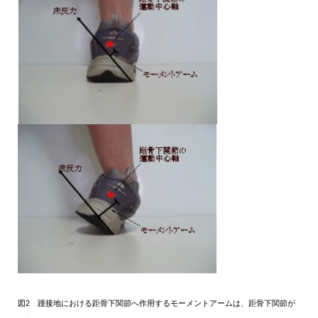
図2 踵接地における距骨下関節へ作用するモーメントアームは、距骨下関節が