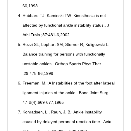
60,1998
Hubbard TJ, Kaminski TW: Kinesthesia is not
affected by functional ankle instability status.. J
Athl Train ;37:481-6,2002
Rozzi SL, Lephart SM, Sterner R, Kuligowski L:
Balance training for persons with functionally
unstable ankles.. Orthop Sports Phys Ther
;29:478-86,1999
Freeman, M.: A Instabilities of the foot after lateral
ligament injuries of the ankle.. Bone Joint Surg.
47-B(4):669-677,1965
Konradsen, L., Raun, J. B.: Ankle instability
caused by delayed peroneal reaction time.. Acta