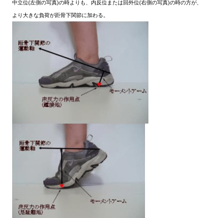
中立位(左側の写真)の時よりも、内反位または回外位(右側の写真)の時の方が、
より大きな負荷が距骨下関節に加わる。