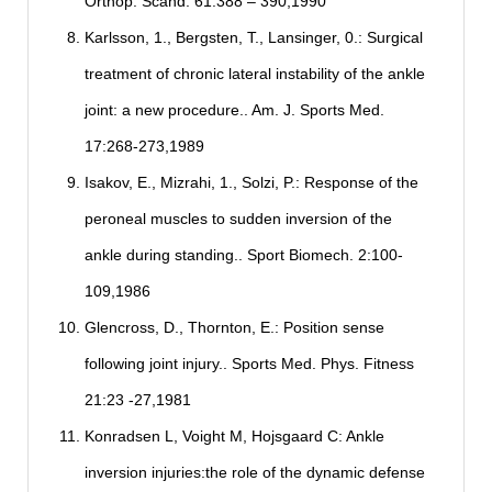
Orthop. Scand. 61:388 – 390,1990
Karlsson, 1., Bergsten, T., Lansinger, 0.: Surgical
treatment of chronic lateral instability of the ankle
joint: a new procedure.. Am. J. Sports Med.
17:268-273,1989
Isakov, E., Mizrahi, 1., Solzi, P.: Response of the
peroneal muscles to sudden inversion of the
ankle during standing.. Sport Biomech. 2:100-
109,1986
Glencross, D., Thornton, E.: Position sense
following joint injury.. Sports Med. Phys. Fitness
21:23 -27,1981
Konradsen L, Voight M, Hojsgaard C: Ankle
inversion injuries:the role of the dynamic defense