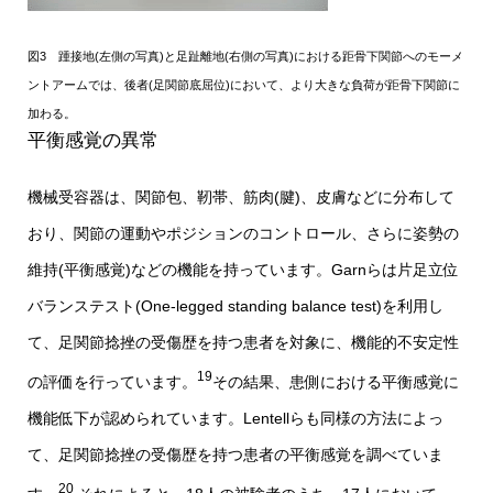
図3 踵接地(左側の写真)と足趾離地(右側の写真)における距骨下関節へのモーメ
ントアームでは、後者(足関節底屈位)において、より大きな負荷が距骨下関節に
加わる。
平衡感覚の異常
機械受容器は、関節包、靭帯、筋肉(腱)、皮膚などに分布して
おり、関節の運動やポジションのコントロール、さらに姿勢の
維持(平衡感覚)などの機能を持っています。Garnらは片足立位
バランステスト(One-legged standing balance test)を利用し
て、足関節捻挫の受傷歴を持つ患者を対象に、機能的不安定性
19
の評価を行っています。
その結果、患側における平衡感覚に
機能低下が認められています。Lentellらも同様の方法によっ
て、足関節捻挫の受傷歴を持つ患者の平衡感覚を調べていま
20