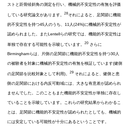
ストと距骨傾斜角の測定を行い、機械的不安定性の有無を評価
28
している研究論文があります。
それによると、足関節に機能
的不安定性を持つ45人のうち、11人(24%)に機械的不安定性が
認められました。またLentellらの研究では、機能的不安定性は
20
単独で存在する可能性を示唆しています。
さらに
Birminghamらは、片側の足関節に機能的不安定性を持つ30人
の被験者を対象に機械的不安定性の有無を検証しています(健側
29
の足関節を比較対象として利用)。
それによると、健側と患
側の足関節における内反可動域には、大きな有意差が認められ
ませんでした。このこともまた機能的不安定性が単独に存在し
ていることを示唆しています。これらの研究結果からわかるこ
とは、足関節に機能的不安定性が認められたとしても、機械的
には安定している可能性が十分にあるということです。