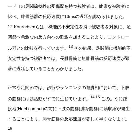
ードⅡの足関節捻挫の受傷歴を持つ被験者は、健康な被験者に
比べ、腓骨筋群の反応速度に13msの遅延が認められました。
12 Konradsenらは、機能的不安定性を持つ被験者を対象に、足
関節へ急激な内反方向への刺激を加えることより、コントロー
13
ル群との比較を行っています。
その結果、足関節に機能的不
安定性を持つ被験者では、長腓骨筋と短腓骨筋の反応速度が顕
著に遅延していることがわかりました。
正常な足関節では、歩行やランニングの遊脚相において、下肢
14.15
の筋群には筋活動がすでに生じています。
このように踵
接地(Heel contact)の前に下肢の筋群(腓骨筋群)に筋収縮が発生
することにより、腓骨筋群の反応速度が著しく早くなります。
16