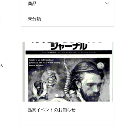
商品
い
基
未分類
す
ま
ス
1
2
3
4
5
み」 –
協賛イベントのお知らせ
徒手療法
大...
「できて
比
痛