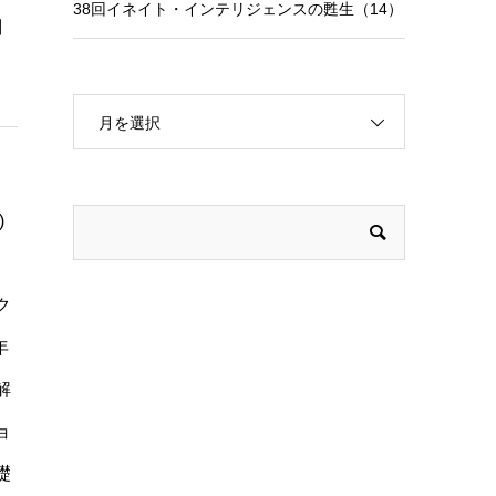
38回イネイト・インテリジェンスの甦生（14）
判
月を選択
)
ク
年
解
ョ
礎