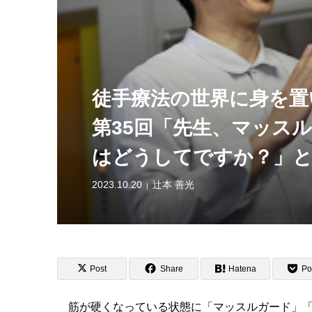
徒手療法の世界に身を置
第35回「先生、マッス
はどうしてですか？」と
2023.10.20
辻本 善光
Post
Share
Hatena
Po
筋が硬くなっている状態に「マッスルガード」「