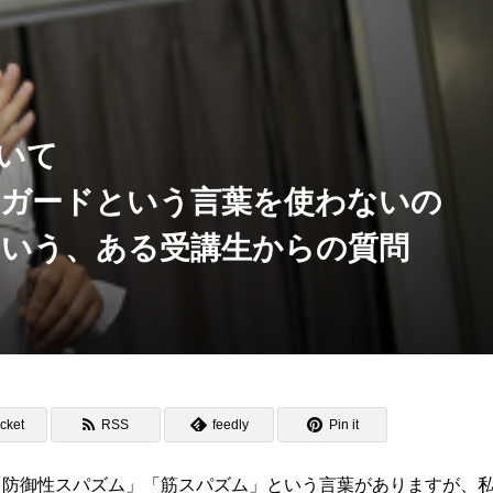
いて
ルガードという言葉を使わないの
いう、ある受講生からの質問
cket
RSS
feedly
Pin it
防御性スパズム」「筋スパズム」という言葉がありますが、