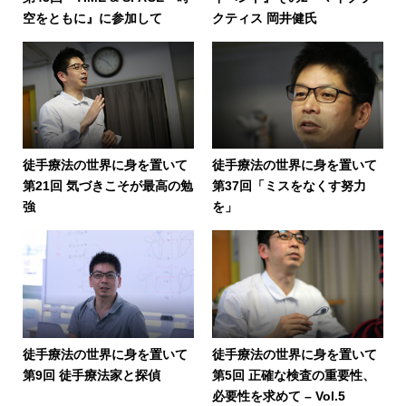
空をともに』に参加して
クティス 岡井健氏
徒手療法の世界に身を置いて
徒手療法の世界に身を置いて
第21回 気づきこそが最高の勉
第37回「ミスをなくす努力
強
を」
徒手療法の世界に身を置いて
徒手療法の世界に身を置いて
第9回 徒手療法家と探偵
第5回 正確な検査の重要性、
必要性を求めて – Vol.5