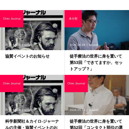
Chiro Journal
未分類
2026.07.02
sci-pub
2026.06.29
sci-pub
協賛イベントのお知らせ
徒手療法の世界に身を置いて
第53回「できてますか、セッ
トアップ？」
Chiro Journal
Chiro Journal
2026.06.24
sci-pub
2026.05.11
sci-pub
科学新聞社＆カイロ-ジャーナ
徒手療法の世界に身を置いて
ルの主催・協賛イベントのお
第52回「コンタクト部位の選