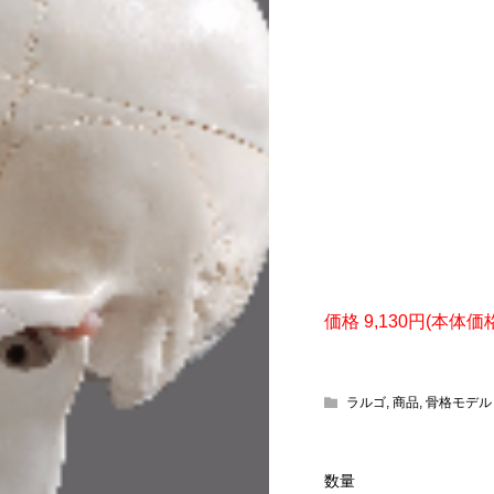
価格 9,130円(本体価
ラルゴ
,
商品
,
骨格モデル
数量