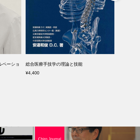
ルペーショ
総合医療手技学の理論と技能
岡井健DC
¥4,400
IRO』
¥4,400
Chiro Journal