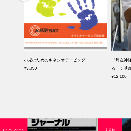
探求」第8
小児のためのキネシオテーピング
『局在神経
¥9,350
る」：基
¥12,100
Chiro Journal
未分類