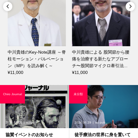


四
中川貴雄のKey-Note講座 ～脊
中川貴雄による 股関節から腰
柱モーション・パルペーショ
痛を治療する新たなアプロー
ン（MP）を読み解く～
チ〜股関節マイクロ牽引法...
¥11,000
¥11,000
Chiro Journal
未分類
2026.07.02
sci-pub
2026.06.29
sci-pub
協賛イベントのお知らせ
徒手療法の世界に身を置いて