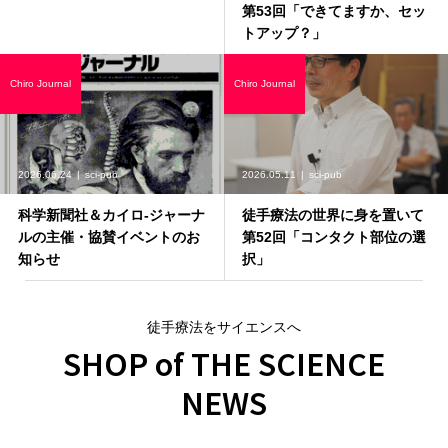
第53回「できてますか、セッ
トアップ？」
Chiro Journal
Chiro Journal
2026.06.24
sci-pub
2026.05.11
sci-pub
科学新聞社＆カイロ-ジャーナ
徒手療法の世界に身を置いて
ルの主催・協賛イベントのお
第52回「コンタクト部位の選
知らせ
択」
徒手療法をサイエンスへ
SHOP of THE SCIENCE
NEWS