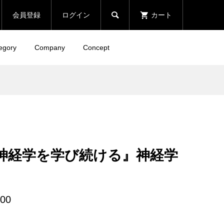

会員登録
ログイン
カート
egory
Company
Concept
神経学を学び続ける』神経学
500