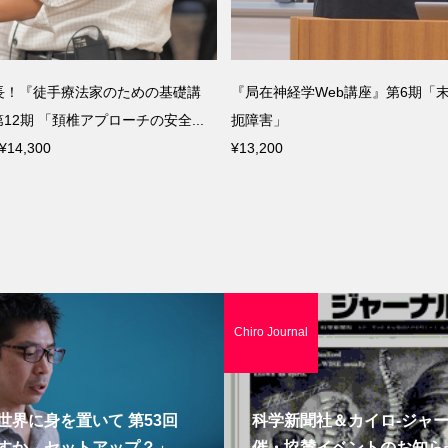
『局在神経学Web講座』第6期「末梢神経絞
『局在神経学Web講
扼障害」
章
¥13,200
¥8,800
Chiro Journal
世界に身を置いて 第53回
科学新聞社＆カイロ-ジャ
すか、セットアップ？」
催・協賛イベントのお知ら