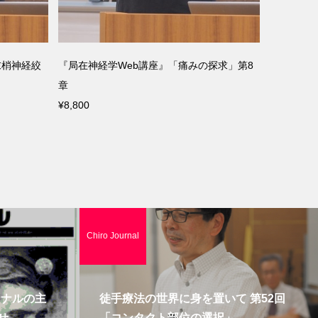
座』「痛みの探求」第8
中川貴雄のKey-Note講座～四肢編～：11,足
部
¥17,600
Chiro Journal
ーナルの主
徒手療法の世界に身を置いて 第52回
せ
「コンタクト部位の選択」