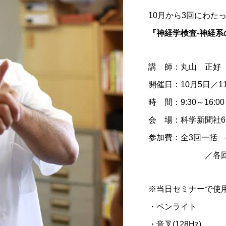
10月から3回にわた
『神経学検査-神経
講 師：丸山 正好
開催日：10月5日／1
時 間：9:30～16
会 場：科学新聞社6F
参加費：全3回一括 49
／各回 18,70
※当日セミナーで使
・ペンライト
・音叉(128Hz)