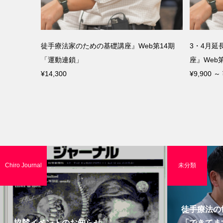
礎講座』Web第14期
3・4月延長！『徒手療法家のための基礎講
座』Web第12期 「頚椎アプローチの安全...
¥9,900 ～ ¥14,300
Chiro Journal
未分類
徒手療法の
協賛イベントのお知らせ
「できてま