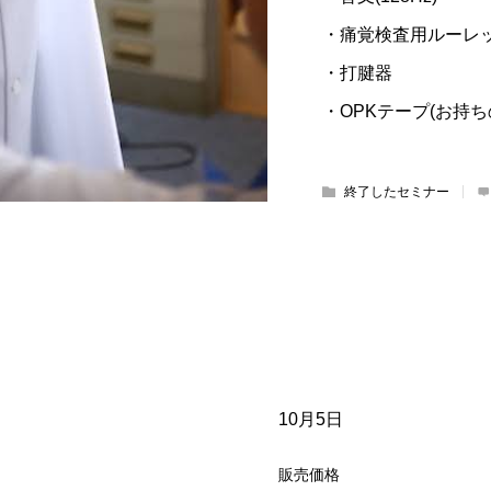
・痛覚検査用ルーレ
・打腱器
・OPKテープ(お持
終了したセミナー
10月5日
販売価格