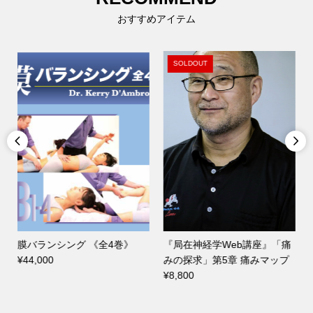
おすすめアイテム
SOLDOUT


膜バランシング 《全4巻》
『局在神経学Web講座』「痛
格
¥44,000
みの探求」第5章 痛みマップ
¥8,800