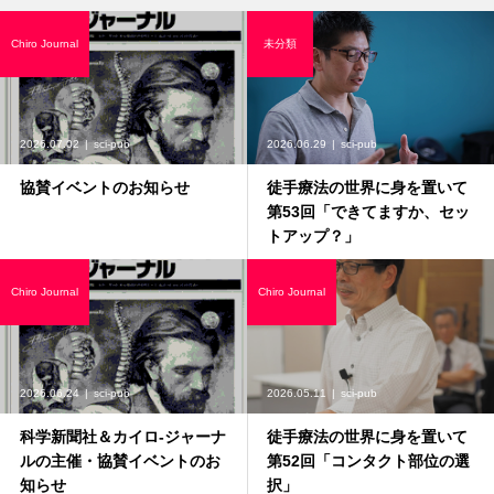
Chiro Journal
未分類
2026.07.02
sci-pub
2026.06.29
sci-pub
協賛イベントのお知らせ
徒手療法の世界に身を置いて
第53回「できてますか、セッ
トアップ？」
Chiro Journal
Chiro Journal
2026.06.24
sci-pub
2026.05.11
sci-pub
科学新聞社＆カイロ-ジャーナ
徒手療法の世界に身を置いて
ルの主催・協賛イベントのお
第52回「コンタクト部位の選
知らせ
択」