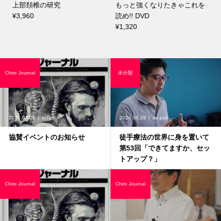
か
上部頚椎の研究
もっと強くなりたきゃこれを
¥3,960
読め!! DVD
¥1,320
Chiro Journal
未分類
2026.07.02
sci-pub
2026.06.29
sci-pub
協賛イベントのお知らせ
徒手療法の世界に身を置いて
第53回「できてますか、セッ
トアップ？」
Chiro Journal
Chiro Journal