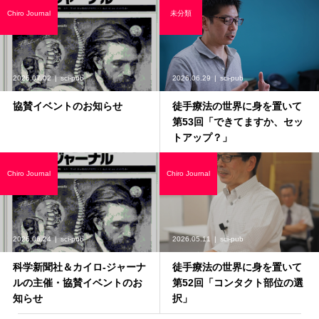
Chiro Journal
未分類
2026.07.02
sci-pub
2026.06.29
sci-pub
協賛イベントのお知らせ
徒手療法の世界に身を置いて
第53回「できてますか、セッ
トアップ？」
Chiro Journal
Chiro Journal
2026.06.24
sci-pub
2026.05.11
sci-pub
科学新聞社＆カイロ-ジャーナ
徒手療法の世界に身を置いて
ルの主催・協賛イベントのお
第52回「コンタクト部位の選
知らせ
択」